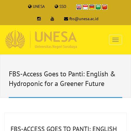
UNESA
SSO
fbs@unesa.ac.id
FBS-Access Goes to Panti: English &
Hydroponic for a Greener Future
FBS-ACCESS GOES TO PANTI: ENGLISH