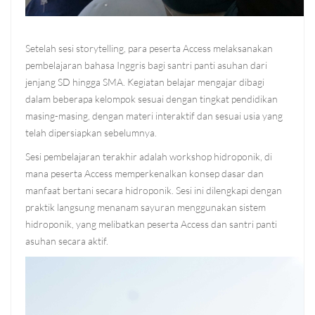
Setelah sesi storytelling, para peserta Access melaksanakan
pembelajaran bahasa Inggris bagi santri panti asuhan dari
jenjang SD hingga SMA. Kegiatan belajar mengajar dibagi
dalam beberapa kelompok sesuai dengan tingkat pendidikan
masing-masing, dengan materi interaktif dan sesuai usia yang
telah dipersiapkan sebelumnya.
Sesi pembelajaran terakhir adalah workshop hidroponik, di
mana peserta Access memperkenalkan konsep dasar dan
manfaat bertani secara hidroponik. Sesi ini dilengkapi dengan
praktik langsung menanam sayuran menggunakan sistem
hidroponik, yang melibatkan peserta Access dan santri panti
asuhan secara aktif.