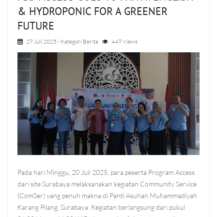
& HYDROPONIC FOR A GREENER
FUTURE
29 Juli 2025
- Kategori
Berita
449 Views
Pada hari Minggu, 20 Juli 2025, para peserta Program Access
dari site Surabaya melaksanakan kegiatan Community Service
(ComSer) yang penuh makna di Panti Asuhan Muhammadiyah
Karang Pilang, Surabaya. Kegiatan berlangsung dari pukul