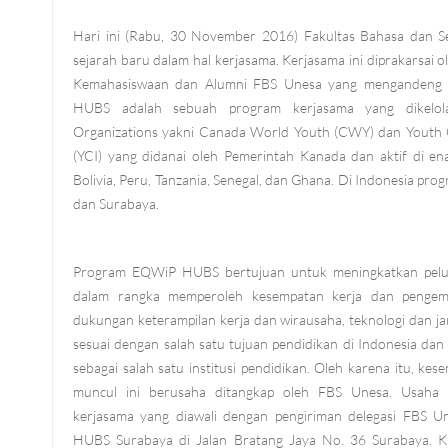
Hari ini (Rabu, 30 November 2016) Fakultas Bahasa dan 
sejarah baru dalam hal kerjasama. Kerjasama ini diprakarsai 
Kemahasiswaan dan Alumni FBS Unesa yang menganden
HUBS adalah sebuah program kerjasama yang dikelo
Organizations yakni Canada World Youth (CWY) dan Youth C
(YCI) yang didanai oleh Pemerintah Kanada dan aktif di en
Bolivia, Peru, Tanzania, Senegal, dan Ghana. Di Indonesia pro
dan Surabaya.
Program EQWiP HUBS bertujuan untuk meningkatkan pelu
dalam rangka memperoleh kesempatan kerja dan pengem
dukungan keterampilan kerja dan wirausaha, teknologi dan jar
sesuai dengan salah satu tujuan pendidikan di Indonesia da
sebagai salah satu institusi pendidikan. Oleh karena itu, ke
muncul ini berusaha ditangkap oleh FBS Unesa. Usaha i
kerjasama yang diawali dengan pengiriman delegasi FBS 
HUBS Surabaya di Jalan Bratang Jaya No. 36 Surabaya. K