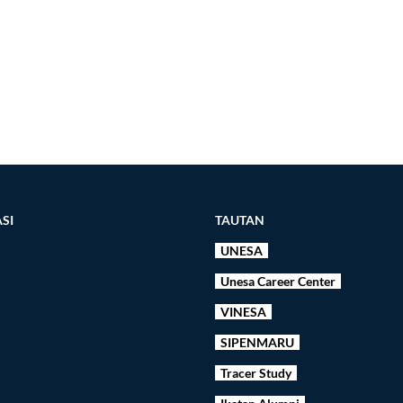
SI
TAUTAN
UNESA
Unesa Career Center
VINESA
SIPENMARU
Tracer Study