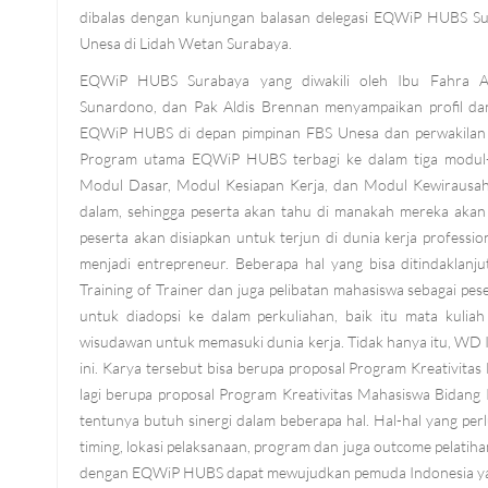
dibalas dengan kunjungan balasan delegasi EQWiP HUBS S
Unesa di Lidah Wetan Surabaya.
EQWiP HUBS Surabaya yang diwakili oleh Ibu Fahra A
Sunardono, dan Pak Aldis Brennan menyampaikan profil da
EQWiP HUBS di depan pimpinan FBS Unesa dan perwakilan 
Program utama EQWiP HUBS terbagi ke dalam tiga modul-m
Modul Dasar, Modul Kesiapan Kerja, dan Modul Kewirausahaa
dalam, sehingga peserta akan tahu di manakah mereka akan
peserta akan disiapkan untuk terjun di dunia kerja profess
menjadi entrepreneur. Beberapa hal yang bisa ditindaklanj
Training of Trainer dan juga pelibatan mahasiswa sebagai p
untuk diadopsi ke dalam perkuliahan, baik itu mata kuli
wisudawan untuk memasuki dunia kerja. Tidak hanya itu, WD I
ini. Karya tersebut bisa berupa proposal Program Kreativit
lagi berupa proposal Program Kreativitas Mahasiswa Bidang
tentunya butuh sinergi dalam beberapa hal. Hal-hal yang perl
timing, lokasi pelaksanaan, program dan juga outcome pelati
dengan EQWiP HUBS dapat mewujudkan pemuda Indonesia yan