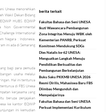
Seni Unesa menorehkan
berita terkait
oleh Wakil Dekan Bidang
g EQWiP HUBS. EQWiP
Fakultas Bahasa dan Seni UNESA
la Non Governmental
Ikuti Wawancara Pembangunan
hallenge International
Zona Integritas Menuju WBK oleh
am Negara : Indonesia,
Kementerian PANRB, Perkuat
gram ini ada di Semarang
Komitmen Mendukung SDGs
Dies Natalis ke-62 UNESA:
Menguatkan Langkah Menuju
Pendidikan Berkualitas dan
ang bagi para pemuda
Pembangunan Berkelanjutan
bangan usaha melalui
Buku Saku PKKMB UNESA 2026
ingan. Hal ini tentunya
Resmi Dirilis, Mahasiswa Baru FBS
n tentunya di FBS Unesa
Diimbau Mengunduh dan
sempatan kerjasama yang
Mempelajarinya
tu berupa penjajakan
Fakultas Bahasa dan Seni UNESA
Unesa ke kantor EQWiP
Perkuat Implementasi Kurikulum
unjungan ini kemudian