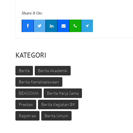
Share It On:
KATEGORI
Berita
Berita Akademik
Berita Kemahasiswaan
BEASISWA
Berita Kerja Sama
Prestasi
Berita Kegiatan BK
Registrasi
Berita Umum