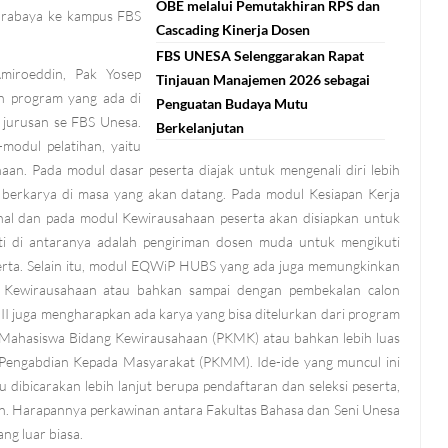
OBE melalui Pemutakhiran RPS dan
urabaya ke kampus FBS
Cascading Kinerja Dosen
FBS UNESA Selenggarakan Rapat
miroeddin, Pak Yosep
Tinjauan Manajemen 2026 sebagai
n program yang ada di
Penguatan Budaya Mutu
jurusan se FBS Unesa.
Berkelanjutan
odul pelatihan, yaitu
n. Pada modul dasar peserta diajak untuk mengenali diri lebih
 berkarya di masa yang akan datang. Pada modul Kesiapan Kerja
ional dan pada modul Kewirausahaan peserta akan disiapkan untuk
uti di antaranya adalah pengiriman dosen muda untuk mengikuti
eserta. Selain itu, modul EQWiP HUBS yang ada juga memungkinkan
ah Kewirausahaan atau bahkan sampai dengan pembekalan calon
II juga mengharapkan ada karya yang bisa ditelurkan dari program
as Mahasiswa Bidang Kewirausahaan (PKMK) atau bahkan lebih luas
 Pengabdian Kepada Masyarakat (PKMM). Ide-ide yang muncul ini
u dibicarakan lebih lanjut berupa pendaftaran dan seleksi peserta,
han. Harapannya perkawinan antara Fakultas Bahasa dan Seni Unesa
g luar biasa.