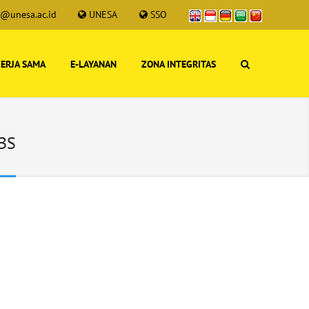
s@unesa.ac.id
UNESA
SSO
ERJA SAMA
E-LAYANAN
ZONA INTEGRITAS
UBS