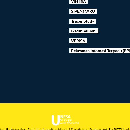
VINESA
SIPENMARU
Tracer Study
Ikatan Alumni
VERISA
Pelayanan Infomasi Terpadu (PP
as Bahasa dan Seni | Universitas Negeri Surabaya. Supported By PPTI Uni