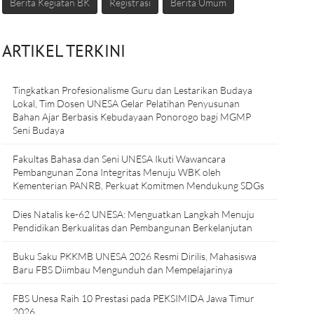
Berita Kegiatan BK
Registrasi
Berita Umum
ARTIKEL TERKINI
Tingkatkan Profesionalisme Guru dan Lestarikan Budaya
Lokal, Tim Dosen UNESA Gelar Pelatihan Penyusunan
Bahan Ajar Berbasis Kebudayaan Ponorogo bagi MGMP
Seni Budaya
Fakultas Bahasa dan Seni UNESA Ikuti Wawancara
Pembangunan Zona Integritas Menuju WBK oleh
Kementerian PANRB, Perkuat Komitmen Mendukung SDGs
Dies Natalis ke-62 UNESA: Menguatkan Langkah Menuju
Pendidikan Berkualitas dan Pembangunan Berkelanjutan
Buku Saku PKKMB UNESA 2026 Resmi Dirilis, Mahasiswa
Baru FBS Diimbau Mengunduh dan Mempelajarinya
FBS Unesa Raih 10 Prestasi pada PEKSIMIDA Jawa Timur
2026