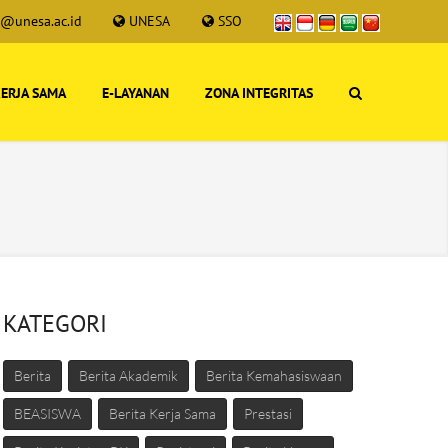
s@unesa.ac.id
UNESA
SSO
ERJA SAMA
E-LAYANAN
ZONA INTEGRITAS
KATEGORI
Berita
Berita Akademik
Berita Kemahasiswaan
BEASISWA
Berita Kerja Sama
Prestasi