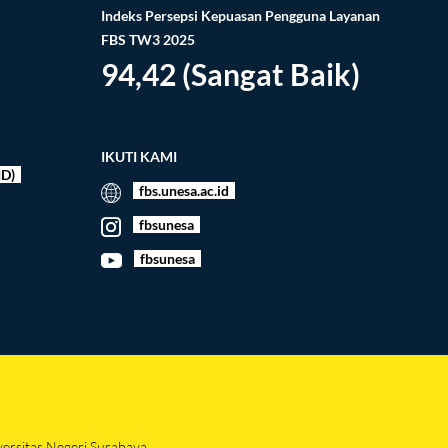
Indeks Persepsi Kepuasan Pengguna Layanan
FBS TW3 2025
94,42 (Sangat Baik)
IKUTI KAMI
ID)
fbs.unesa.ac.id
fbsunesa
fbsunesa
versitas Negeri Surabaya