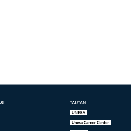
SI
TAUTAN
UNESA
Unesa Career Center