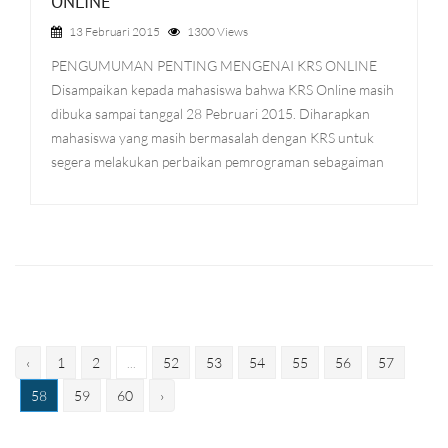
ONLINE
13 Februari 2015
1300 Views
PENGUMUMAN PENTING MENGENAI KRS ONLINE
Disampaikan kepada mahasiswa bahwa KRS Online masih
dibuka sampai tanggal 28 Pebruari 2015. Diharapkan
mahasiswa yang masih bermasalah dengan KRS untuk
segera melakukan perbaikan pemrograman sebagaiman
‹
1
2
...
52
53
54
55
56
57
58
59
60
›