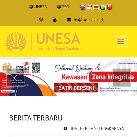
UNESA
SSO
fbs@unesa.ac.id
BERITA TERBARU
LIHAT BERITA SELENGKAPNYA