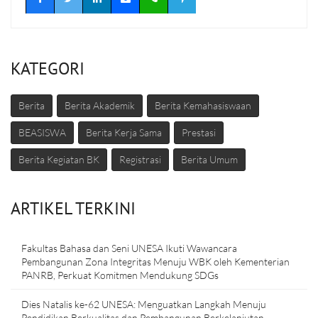
KATEGORI
Berita
Berita Akademik
Berita Kemahasiswaan
BEASISWA
Berita Kerja Sama
Prestasi
Berita Kegiatan BK
Registrasi
Berita Umum
ARTIKEL TERKINI
Fakultas Bahasa dan Seni UNESA Ikuti Wawancara
Pembangunan Zona Integritas Menuju WBK oleh Kementerian
PANRB, Perkuat Komitmen Mendukung SDGs
Dies Natalis ke-62 UNESA: Menguatkan Langkah Menuju
Pendidikan Berkualitas dan Pembangunan Berkelanjutan