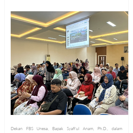
Dekan FBS Unesa, Bapak Syafi'ul Anam, Ph.D., dalam