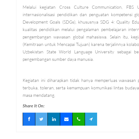
Melalui kegiatan Cross Culture Communication, FB
internasionalisasi pendidikan dan penguatan kompetensi gl
Development Goals (SDGs), khususnya SDG 4: Quality Educ
kualitas pendidikan melalui pengalaman pembelajaran inter
pengembangan wawasan global mahasiswa. Selain itu, keg
(Kemitraan untuk Mencapai Tujuan) karena terjalinnya kola
Uzbekistan State World Language University sebagai be
pengembangan sumber daya manusia.
Kegiatan ini diharapkan tidak hanya memperluas wawasan 
terbuka, toleran, serta kemampuan komunikasi lintas buday
masa mendatang.
Share It On: