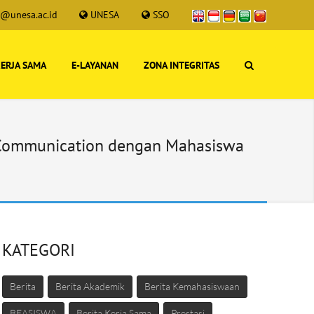
s@unesa.ac.id
UNESA
SSO
ERJA SAMA
E-LAYANAN
ZONA INTEGRITAS
 Communication dengan Mahasiswa
KATEGORI
Berita
Berita Akademik
Berita Kemahasiswaan
BEASISWA
Berita Kerja Sama
Prestasi