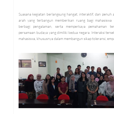
Suasana kegiatan berlangsung hangat, interaktif, dan penuh 
arah yang terbangun memberikan ruang bagi mahasiswa u
berbagi pengalaman, serta memperkaya pemahaman te
persamaan budaya yang dimiliki kedua negara. Interaksi ter
mahasiswa, khususnya dalam membangun sikap toleransi, empa