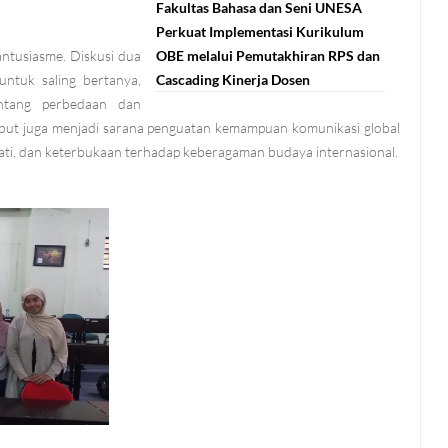
Fakultas Bahasa dan Seni UNESA
Perkuat Implementasi Kurikulum
antusiasme. Diskusi dua
OBE melalui Pemutakhiran RPS dan
ntuk saling bertanya,
Cascading Kinerja Dosen
ntang perbedaan dan
sebut juga menjadi sarana penguatan kemampuan komunikasi global
ti, dan keterbukaan terhadap keberagaman budaya internasional.