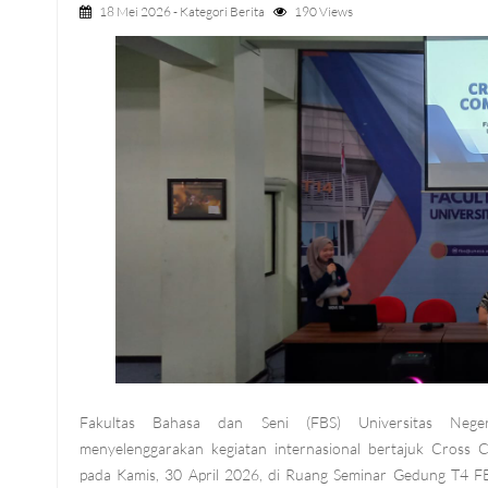
18 Mei 2026
- Kategori
Berita
190 Views
Fakultas Bahasa dan Seni (FBS) Universitas Nege
menyelenggarakan kegiatan internasional bertajuk Cross 
pada Kamis, 30 April 2026, di Ruang Seminar Gedung T4 F