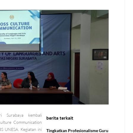
ri Surabaya kembali
berita terkait
Culture Communication
BS UNESA. Kegiatan ini
Tingkatkan Profesionalisme Guru