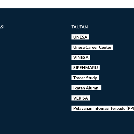
SI
TAUTAN
UNESA
Unesa Career Center
VINESA
SIPENMARU
Tracer Study
Ikatan Alumni
VERISA
Pelayanan Infomasi Terpadu (PP