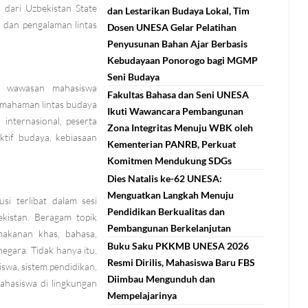
ari Uzbekistan State
dan Lestarikan Budaya Lokal, Tim
 dan pengalaman lintas
Dosen UNESA Gelar Pelatihan
Penyusunan Bahan Ajar Berbasis
Kebudayaan Ponorogo bagi MGMP
Seni Budaya
as wawasan mahasiswa
Fakultas Bahasa dan Seni UNESA
emahaman lintas budaya
Ikuti Wawancara Pembangunan
 internasional, peserta
Zona Integritas Menuju WBK oleh
tif budaya, kebiasaan
Kementerian PANRB, Perkuat
Komitmen Mendukung SDGs
Dies Natalis ke-62 UNESA:
Menguatkan Langkah Menuju
si terlibat dalam sesi
Pendidikan Berkualitas dan
kistan. Beragam topik
Pembangunan Berkelanjutan
 makanan khas, bahasa,
Buku Saku PKKMB UNESA 2026
egara. Tidak hanya itu,
Resmi Dirilis, Mahasiswa Baru FBS
iswa, sistem pendidikan,
Diimbau Mengunduh dan
mahasiswa di lingkungan
Mempelajarinya