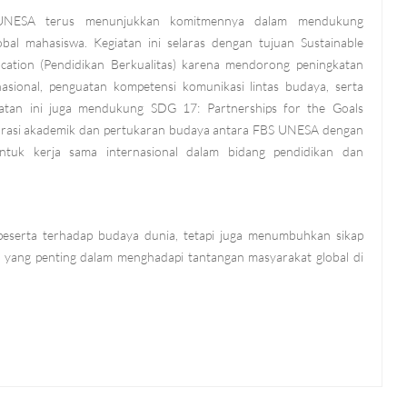
S UNESA terus menunjukkan komitmennya dalam mendukung
obal mahasiswa. Kegiatan ini selaras dengan tujuan Sustainable
ation (Pendidikan Berkualitas) karena mendorong peningkatan
nasional, penguatan kompetensi komunikasi lintas budaya, serta
iatan ini juga mendukung SDG 17: Partnerships for the Goals
borasi akademik dan pertukaran budaya antara FBS UNESA dengan
ntuk kerja sama internasional dalam bidang pendidikan dan
peserta terhadap budaya dunia, tetapi juga menumbuhkan sikap
a yang penting dalam menghadapi tantangan masyarakat global di