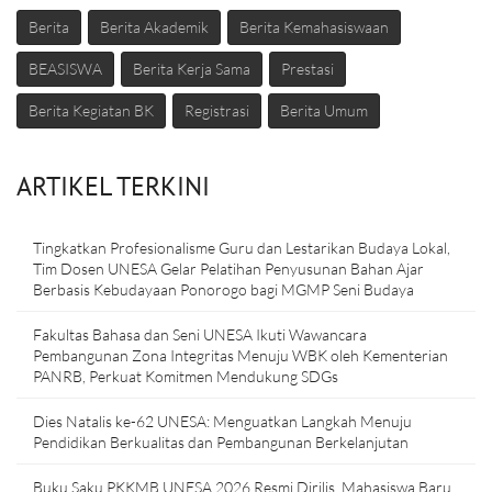
Berita
Berita Akademik
Berita Kemahasiswaan
BEASISWA
Berita Kerja Sama
Prestasi
Berita Kegiatan BK
Registrasi
Berita Umum
ARTIKEL TERKINI
Tingkatkan Profesionalisme Guru dan Lestarikan Budaya Lokal,
Tim Dosen UNESA Gelar Pelatihan Penyusunan Bahan Ajar
Berbasis Kebudayaan Ponorogo bagi MGMP Seni Budaya
Fakultas Bahasa dan Seni UNESA Ikuti Wawancara
Pembangunan Zona Integritas Menuju WBK oleh Kementerian
PANRB, Perkuat Komitmen Mendukung SDGs
Dies Natalis ke-62 UNESA: Menguatkan Langkah Menuju
Pendidikan Berkualitas dan Pembangunan Berkelanjutan
Buku Saku PKKMB UNESA 2026 Resmi Dirilis, Mahasiswa Baru