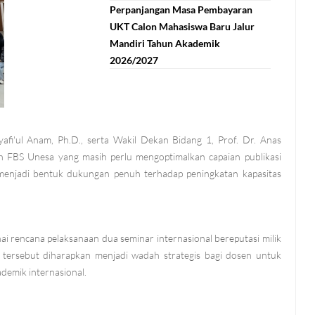
Perpanjangan Masa Pembayaran
UKT Calon Mahasiswa Baru Jalur
Mandiri Tahun Akademik
2026/2027
afi'ul Anam, Ph.D., serta Wakil Dekan Bidang 1, Prof. Dr. Anas
an FBS Unesa yang masih perlu mengoptimalkan capaian publikasi
s menjadi bentuk dukungan penuh terhadap peningkatan kapasitas
 rencana pelaksanaan dua seminar internasional bereputasi milik
tersebut diharapkan menjadi wadah strategis bagi dosen untuk
ademik internasional.