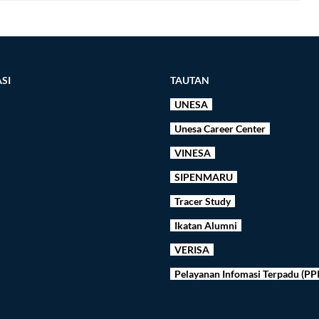
SI
TAUTAN
UNESA
Unesa Career Center
VINESA
SIPENMARU
Tracer Study
Ikatan Alumni
VERISA
Pelayanan Infomasi Terpadu (PP