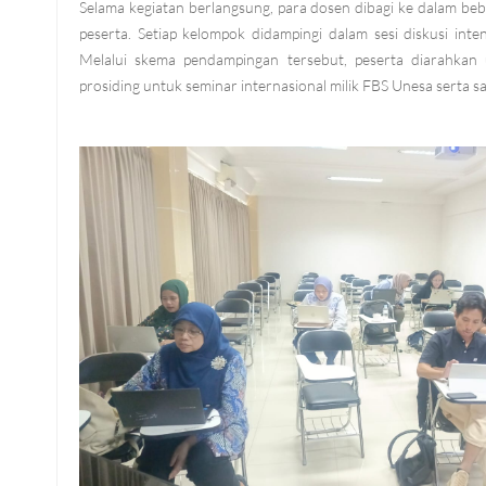
Selama kegiatan berlangsung, para dosen dibagi ke dalam beb
peserta. Setiap kelompok didampingi dalam sesi diskusi int
Melalui skema pendampingan tersebut, peserta diarahkan 
prosiding untuk seminar internasional milik FBS Unesa serta sa