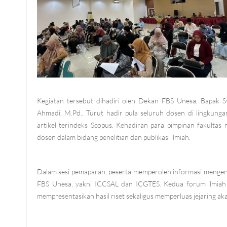
Kegiatan tersebut dihadiri oleh Dekan FBS Unesa, Bapak Sy
Ahmadi, M.Pd.. Turut hadir pula seluruh dosen di lingkung
artikel terindeks Scopus. Kehadiran para pimpinan fakulta
dosen dalam bidang penelitian dan publikasi ilmiah.
Dalam sesi pemaparan, peserta memperoleh informasi mengenai
FBS Unesa, yakni ICCSAL dan ICGTES. Kedua forum ilmiah 
mempresentasikan hasil riset sekaligus memperluas jejaring ak