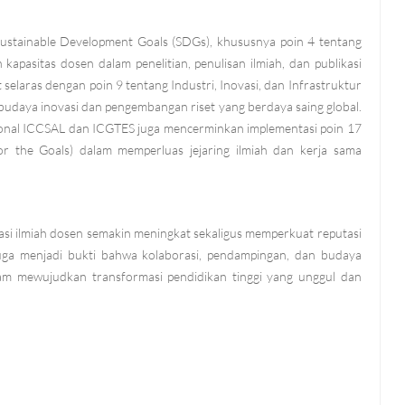
stainable Development Goals (SDGs), khususnya poin 4 tentang
 kapasitas dosen dalam penelitian, penulisan ilmiah, dan publikasi
t selaras dengan poin 9 tentang Industri, Inovasi, dan Infrastruktur
budaya inovasi dan pengembangan riset yang berdaya saing global.
ional ICCSAL dan ICGTES juga mencerminkan implementasi poin 17
r the Goals) dalam memperluas jejaring ilmiah dan kerja sama
asi ilmiah dosen semakin meningkat sekaligus memperkuat reputasi
 juga menjadi bukti bahwa kolaborasi, pendampingan, dan budaya
lam mewujudkan transformasi pendidikan tinggi yang unggul dan