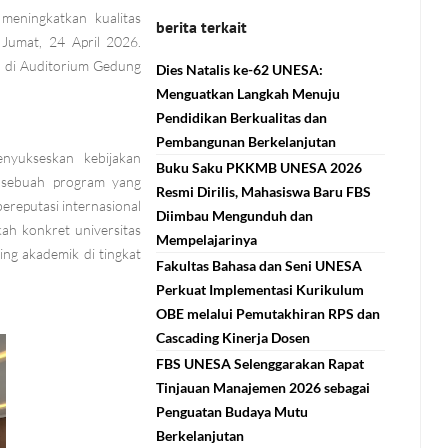
meningkatkan kualitas
berita terkait
Jumat, 24 April 2026.
B di Auditorium Gedung
Dies Natalis ke-62 UNESA:
Menguatkan Langkah Menuju
Pendidikan Berkualitas dan
Pembangunan Berkelanjutan
nyukseskan kebijakan
Buku Saku PKKMB UNESA 2026
 sebuah program yang
Resmi Dirilis, Mahasiswa Baru FBS
ereputasi internasional
Diimbau Mengunduh dan
kah konkret universitas
Mempelajarinya
ng akademik di tingkat
Fakultas Bahasa dan Seni UNESA
Perkuat Implementasi Kurikulum
OBE melalui Pemutakhiran RPS dan
Cascading Kinerja Dosen
FBS UNESA Selenggarakan Rapat
Tinjauan Manajemen 2026 sebagai
Penguatan Budaya Mutu
Berkelanjutan