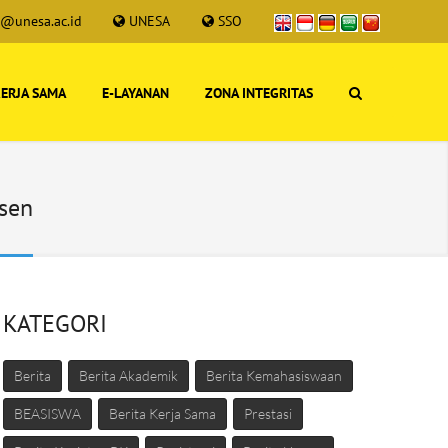
s@unesa.ac.id
UNESA
SSO
ERJA SAMA
E-LAYANAN
ZONA INTEGRITAS
osen
KATEGORI
Berita
Berita Akademik
Berita Kemahasiswaan
BEASISWA
Berita Kerja Sama
Prestasi